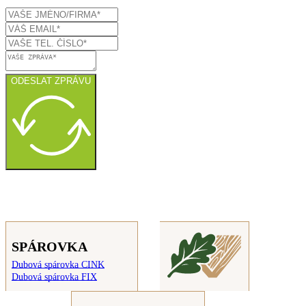
ODESLAT ZPRÁVU
SPÁROVKA
Dubová spárovka CINK
Dubová spárovka FIX