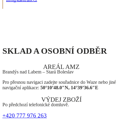
info@kaeltrans.cz
SKLAD A OSOBNÍ ODBĚR
AREÁL AMZ
Brandýs nad Labem – Stará Boleslav
Pro přesnou navigaci zadejte souřadnice do Waze nebo jiné
navigační aplikace:
50°10’48.0″N, 14°39’36.6″E
VÝDEJ ZBOŽÍ
Po předchozí telefonické domluvě.
+420 777 976 263