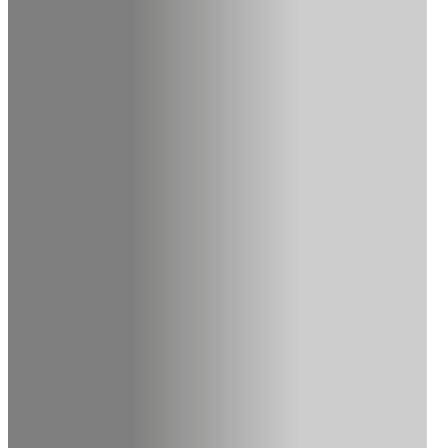
Máte zájem o dubovou spárovku, stoly nebo další produkty z naší
poradíme s výběrem, ověříme aktuální dostupnost a připravíme nab